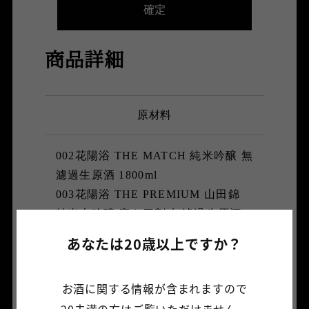
商品詳細
原材料
002花陽浴 THE MATCH 純米吟醸 無
濾過生原酒 1800ml
003花陽浴 THE PREMIUM 山田錦
純米大吟醸 磨き四割 無濾過生原酒
おりがらみ 1800ml
あなたは20歳以上ですか？
004花陽浴 THE PREMIUM 美山錦
純米大吟醸 磨き四割 無濾過生原酒
お酒に関する情報が含まれますので
1800ml
20未満の方はご覧いただけません。