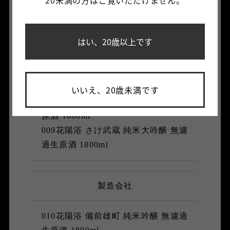
005花陽浴 THE PREMIUM 備前雄町
純米大吟醸 磨き四割 無濾過生原酒
1800ml
はい、20歳以上です
006花陽浴 吟風 純米大吟醸 無濾過生
原酒 おりからみ 1800m
007花陽浴 八反錦 純米大吟醸 無濾過
生原酒 1800ml
いいえ、20歳未満です
008花陽浴 雄町 純米大吟醸 無濾過生
原酒 1800ml
009花陽浴 さけ武蔵 純米大吟醸 無濾
過生原酒 1800ml
製造会社
010花陽浴 備前雄町 純米吟醸 無濾過